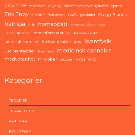
Covid-19
dr yang
depression
endocannabinoida systemet
epilepsi
Erik Enby
Gregg Braden
fertilitet
frekvenser
GMO
graviditet
hampa
homeopati
Hiv
homeopati & demokrati
immunförsvaret
immunförsvar
kinesiska örter
IVF
kvantfysik
kinesisk medicin
kolloidalt silver
kost
medicinsk cannabis
Luc Montagnier
läkemedel
medvetenhet
mikrober
Virus
vacciner
WHO
Kategorier
TERAPIER
TERAPEUTER
ARTIKLAR
KVANTFYSIK