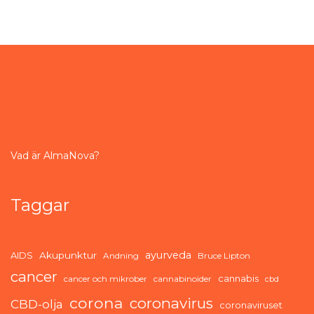
Vad är AlmaNova?
Taggar
ayurveda
AIDS
Akupunktur
Andning
Bruce Lipton
cancer
cannabis
cancer och mikrober
cannabinoider
cbd
corona
coronavirus
CBD-olja
coronaviruset