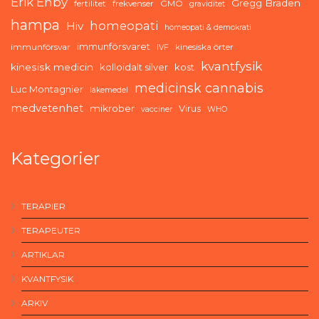
Erik Enby
Gregg Braden
fertilitet
frekvenser
GMO
graviditet
hampa
homeopati
Hiv
homeopati & demokrati
immunförsvaret
immunförsvar
kinesiska örter
IVF
kvantfysik
kinesisk medicin
kolloidalt silver
kost
medicinsk cannabis
Luc Montagnier
läkemedel
medvetenhet
mikrober
Virus
vacciner
WHO
Kategorier
TERAPIER
TERAPEUTER
ARTIKLAR
KVANTFYSIK
ARKIV