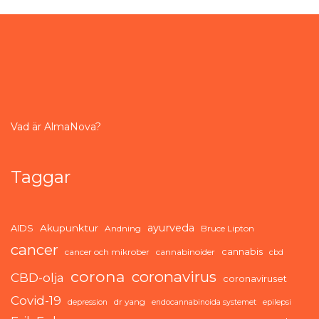
Vad är AlmaNova?
Taggar
ayurveda
AIDS
Akupunktur
Andning
Bruce Lipton
cancer
cannabis
cancer och mikrober
cannabinoider
cbd
corona
coronavirus
CBD-olja
coronaviruset
Covid-19
dr yang
depression
endocannabinoida systemet
epilepsi