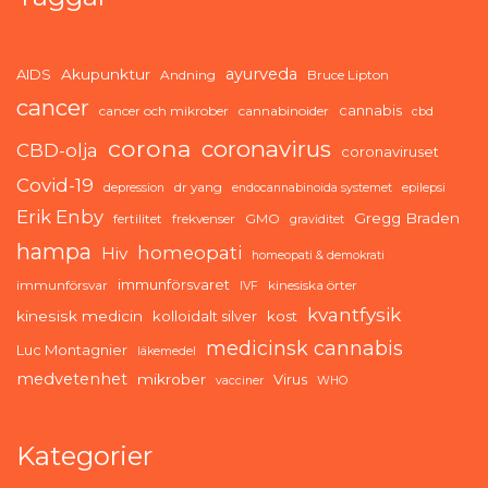
ayurveda
AIDS
Akupunktur
Andning
Bruce Lipton
cancer
cannabis
cancer och mikrober
cannabinoider
cbd
corona
coronavirus
CBD-olja
coronaviruset
Covid-19
dr yang
depression
endocannabinoida systemet
epilepsi
Erik Enby
Gregg Braden
fertilitet
frekvenser
GMO
graviditet
hampa
homeopati
Hiv
homeopati & demokrati
immunförsvaret
immunförsvar
kinesiska örter
IVF
kvantfysik
kinesisk medicin
kolloidalt silver
kost
medicinsk cannabis
Luc Montagnier
läkemedel
medvetenhet
mikrober
Virus
vacciner
WHO
Kategorier