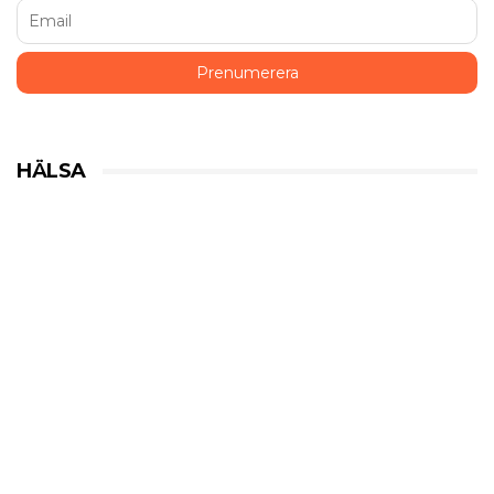
HÄLSA
Historiska beslut som gynnar
medicinsk cannabis
HÄLSA