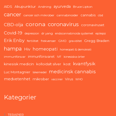
ayurveda
AIDS
Akupunktur
Andning
Bruce Lipton
cancer
cannabis
cancer och mikrober
cannabinoider
cbd
corona
coronavirus
CBD-olja
coronaviruset
Covid-19
dr yang
depression
endocannabinoida systemet
epilepsi
Erik Enby
Gregg Braden
fertilitet
frekvenser
GMO
graviditet
hampa
homeopati
Hiv
homeopati & demokrati
immunförsvaret
immunförsvar
kinesiska örter
IVF
kvantfysik
kinesisk medicin
kolloidalt silver
kost
medicinsk cannabis
Luc Montagnier
läkemedel
medvetenhet
mikrober
Virus
vacciner
WHO
Kategorier
TERAPIER