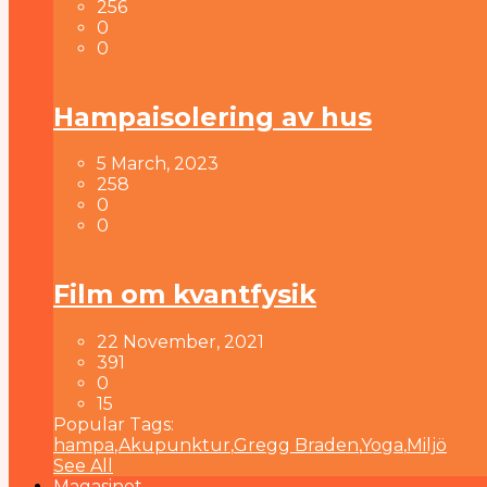
256
0
0
Hampaisolering av hus
5 March, 2023
258
0
0
Film om kvantfysik
22 November, 2021
391
0
15
Popular Tags:
hampa
,
Akupunktur
,
Gregg Braden
,
Yoga
,
Miljö
See All
Magasinet