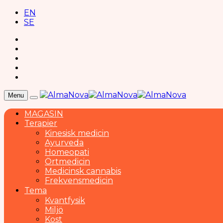
EN
SE
Menu
MAGASIN
Terapier
Kinesisk medicin
Ayurveda
Homeopati
Örtmedicin
Medicinsk cannabis
Frekvensmedicin
Tema
Kvantfysik
Miljö
Kost