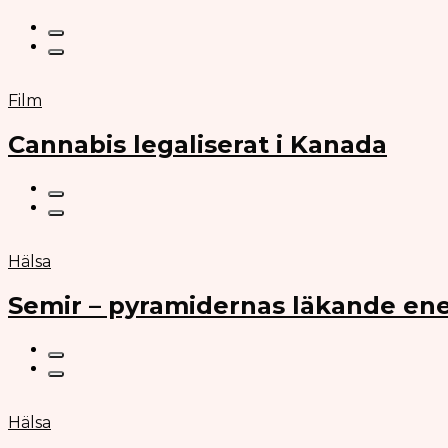
Film
Cannabis legaliserat i Kanada
Hälsa
Semir – pyramidernas läkande ene
Hälsa