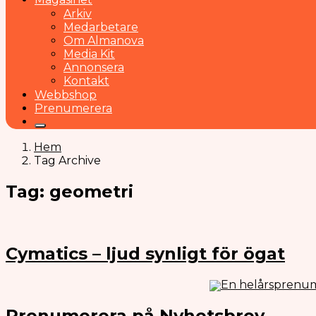
Arkiv
Medarbetare
Om Almanova
Media Kit
Annonsera
Kontakt
Webbshop
Prenumerera
Hem
Tag Archive
Tag: geometri
Cymatics – ljud synligt för ögat
En helårsprenum
Prenumerera på Nyhetsbrev