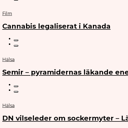
Film
Cannabis legaliserat i Kanada
Hälsa
Semir – pyramidernas läkande ene
Hälsa
DN vilseleder om sockermyter – 