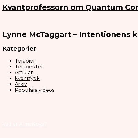
Kvantprofessorn om Quantum Co
Lynne McTaggart – Intentionens k
Kategorier
Terapier
Terapeuter
Artiklar
Kvantfysik
Arkiv
Populära videos
Vad är AlmaNova?