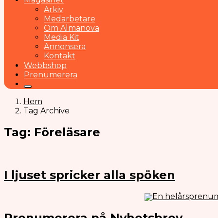
Arkiv
Medarbetare
Om Almanova
Media Kit
Annonsera
Kontakt
Webbshop
Prenumerera
Hem
Tag Archive
Tag: Föreläsare
I ljuset spricker alla spöken
En helårsprenum
Prenumerera på Nyhetsbrev