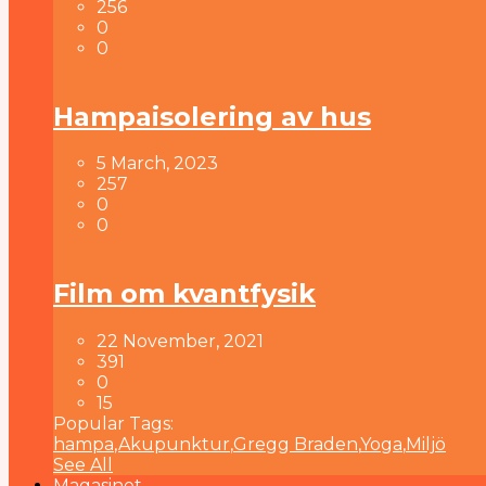
256
0
0
Hampaisolering av hus
5 March, 2023
257
0
0
Film om kvantfysik
22 November, 2021
391
0
15
Popular Tags:
hampa
,
Akupunktur
,
Gregg Braden
,
Yoga
,
Miljö
See All
Magasinet