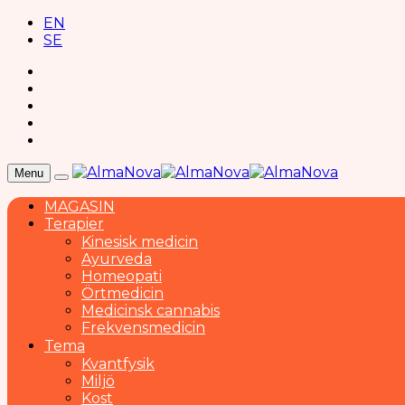
EN
SE
Menu
MAGASIN
Terapier
Kinesisk medicin
Ayurveda
Homeopati
Örtmedicin
Medicinsk cannabis
Frekvensmedicin
Tema
Kvantfysik
Miljö
Kost