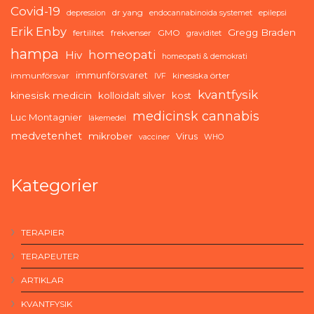
Covid-19
dr yang
depression
endocannabinoida systemet
epilepsi
Erik Enby
Gregg Braden
fertilitet
frekvenser
GMO
graviditet
hampa
homeopati
Hiv
homeopati & demokrati
immunförsvaret
immunförsvar
kinesiska örter
IVF
kvantfysik
kinesisk medicin
kolloidalt silver
kost
medicinsk cannabis
Luc Montagnier
läkemedel
medvetenhet
mikrober
Virus
vacciner
WHO
Kategorier
TERAPIER
TERAPEUTER
ARTIKLAR
KVANTFYSIK