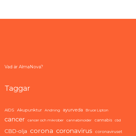
Vad är AlmaNova?
Taggar
ayurveda
AIDS
Akupunktur
Andning
Bruce Lipton
cancer
cannabis
cancer och mikrober
cannabinoider
cbd
corona
coronavirus
CBD-olja
coronaviruset