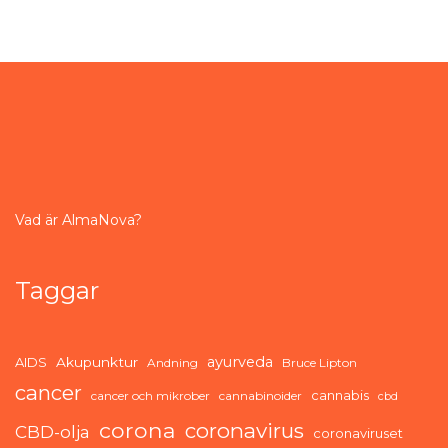
Vad är AlmaNova?
Taggar
ayurveda
AIDS
Akupunktur
Andning
Bruce Lipton
cancer
cannabis
cancer och mikrober
cannabinoider
cbd
corona
coronavirus
CBD-olja
coronaviruset