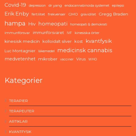
Covid-19
dr yang
depression
endocannabinoida systemet
epilepsi
Erik Enby
Gregg Braden
fertilitet
frekvenser
GMO
graviditet
hampa
homeopati
Hiv
homeopati & demokrati
immunförsvaret
immunförsvar
kinesiska örter
IVF
kvantfysik
kinesisk medicin
kolloidalt silver
kost
medicinsk cannabis
Luc Montagnier
läkemedel
medvetenhet
mikrober
Virus
vacciner
WHO
Kategorier
TERAPIER
TERAPEUTER
ARTIKLAR
KVANTFYSIK