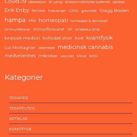
Covid-19
dr yang
depression
endocannabinoida systemet
epilepsi
Erik Enby
Gregg Braden
fertilitet
frekvenser
GMO
graviditet
hampa
homeopati
Hiv
homeopati & demokrati
immunförsvaret
immunförsvar
kinesiska örter
IVF
kvantfysik
kinesisk medicin
kolloidalt silver
kost
medicinsk cannabis
Luc Montagnier
läkemedel
medvetenhet
mikrober
Virus
vacciner
WHO
Kategorier
TERAPIER
TERAPEUTER
ARTIKLAR
KVANTFYSIK