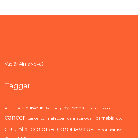
Vad är AlmaNova?
Taggar
ayurveda
AIDS
Akupunktur
Andning
Bruce Lipton
cancer
cannabis
cancer och mikrober
cannabinoider
cbd
corona
coronavirus
CBD-olja
coronaviruset