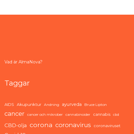
Vad är AlmaNova?
Taggar
ayurveda
AIDS
Akupunktur
Andning
Bruce Lipton
cancer
cannabis
cancer och mikrober
cannabinoider
cbd
corona
coronavirus
CBD-olja
coronaviruset