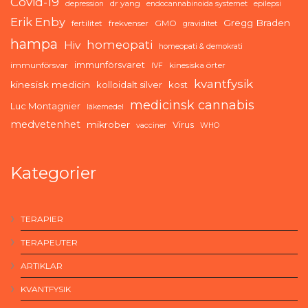
Covid-19
dr yang
depression
endocannabinoida systemet
epilepsi
Erik Enby
Gregg Braden
fertilitet
frekvenser
GMO
graviditet
hampa
homeopati
Hiv
homeopati & demokrati
immunförsvaret
immunförsvar
kinesiska örter
IVF
kvantfysik
kinesisk medicin
kolloidalt silver
kost
medicinsk cannabis
Luc Montagnier
läkemedel
medvetenhet
mikrober
Virus
vacciner
WHO
Kategorier
TERAPIER
TERAPEUTER
ARTIKLAR
KVANTFYSIK