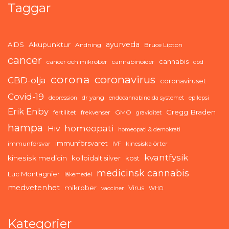
Taggar
ayurveda
AIDS
Akupunktur
Andning
Bruce Lipton
cancer
cannabis
cancer och mikrober
cannabinoider
cbd
corona
coronavirus
CBD-olja
coronaviruset
Covid-19
dr yang
depression
endocannabinoida systemet
epilepsi
Erik Enby
Gregg Braden
fertilitet
frekvenser
GMO
graviditet
hampa
homeopati
Hiv
homeopati & demokrati
immunförsvaret
immunförsvar
kinesiska örter
IVF
kvantfysik
kinesisk medicin
kolloidalt silver
kost
medicinsk cannabis
Luc Montagnier
läkemedel
medvetenhet
mikrober
Virus
vacciner
WHO
Kategorier