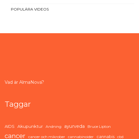
POPULÄRA VIDEOS
Vad är AlmaNova?
Taggar
ayurveda
AIDS
Akupunktur
Andning
Bruce Lipton
cancer
cannabis
cancer och mikrober
cannabinoider
cbd