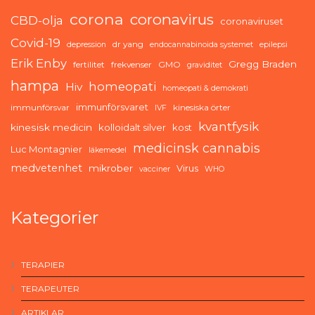
corona
coronavirus
CBD-olja
coronaviruset
Covid-19
dr yang
depression
endocannabinoida systemet
epilepsi
Erik Enby
Gregg Braden
fertilitet
frekvenser
GMO
graviditet
hampa
homeopati
Hiv
homeopati & demokrati
immunförsvaret
immunförsvar
kinesiska örter
IVF
kvantfysik
kinesisk medicin
kolloidalt silver
kost
medicinsk cannabis
Luc Montagnier
läkemedel
medvetenhet
mikrober
Virus
vacciner
WHO
Kategorier
TERAPIER
TERAPEUTER
ARTIKLAR