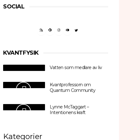
SOCIAL
RSS FEED
FACEBOOK
INSTAGRAM
YOUTUBE
TWITTER
KVANTFYSIK
Vatten som medlare av liv
Kvantprofessorn om
Quantum Community
Lynne McTaggart –
Intentionens kraft
Kategorier