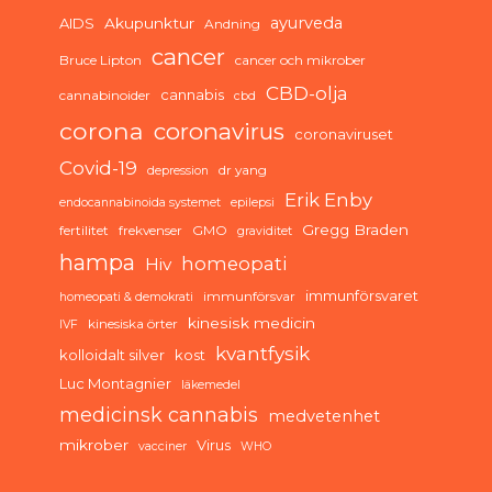
ayurveda
AIDS
Akupunktur
Andning
cancer
Bruce Lipton
cancer och mikrober
CBD-olja
cannabis
cannabinoider
cbd
corona
coronavirus
coronaviruset
Covid-19
dr yang
depression
Erik Enby
endocannabinoida systemet
epilepsi
Gregg Braden
fertilitet
frekvenser
GMO
graviditet
hampa
homeopati
Hiv
immunförsvaret
immunförsvar
homeopati & demokrati
kinesisk medicin
kinesiska örter
IVF
kvantfysik
kolloidalt silver
kost
Luc Montagnier
läkemedel
medicinsk cannabis
medvetenhet
mikrober
Virus
vacciner
WHO