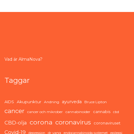
Vad är AlmaNova?
Taggar
ayurveda
AIDS
Akupunktur
Andning
Bruce Lipton
cancer
cannabis
cancer och mikrober
cannabinoider
cbd
corona
coronavirus
CBD-olja
coronaviruset
Covid-19
dr yang
depression
endocannabinoida systemet
epilepsi