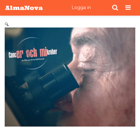
Men
Logga in
🔍