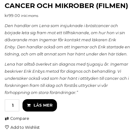
CANCER OCH MIKROBER (FILMEN)
kr
99.00
inkl.moms
Den handlar om Lena som insjuknade i bröstcancer och
började leta sig fram mot ett tillfrisknande, om hur hon vi
sin
dåvarande man Ingemar får kontakt med läkaren Erik
Enby.
Den handlar också om att Ingemar och Erik startade en
tidning, och om allt annat som har hänt under den här tiden.
Lena har alltså överlevt sin diagnos med tjugosju år. Ingemar
beskriver Erik Enbys metod för diagnos och behandling. Vi
undersöker också vad som har hänt i attityden till cancer och i
forskningen fram till idag och förstås uttrycker vi vår
förhoppning om stora förändringar.”
Cancer
LÄS MER
och
Mikrober
⇄
(Filmen)
Compare
quantity
♡
Add to Wishlist