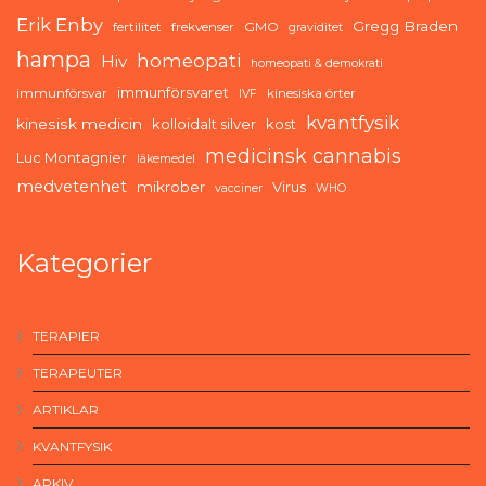
Erik Enby
Gregg Braden
fertilitet
frekvenser
GMO
graviditet
hampa
homeopati
Hiv
homeopati & demokrati
immunförsvaret
immunförsvar
kinesiska örter
IVF
kvantfysik
kinesisk medicin
kolloidalt silver
kost
medicinsk cannabis
Luc Montagnier
läkemedel
medvetenhet
mikrober
Virus
vacciner
WHO
Kategorier
TERAPIER
TERAPEUTER
ARTIKLAR
KVANTFYSIK
ARKIV