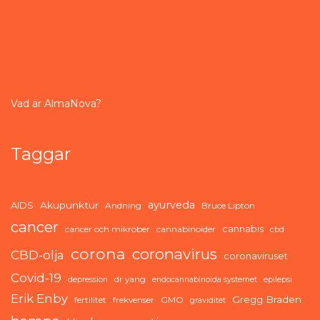
Vad är AlmaNova?
Taggar
ayurveda
AIDS
Akupunktur
Andning
Bruce Lipton
cancer
cannabis
cancer och mikrober
cannabinoider
cbd
corona
coronavirus
CBD-olja
coronaviruset
Covid-19
dr yang
depression
endocannabinoida systemet
epilepsi
Erik Enby
Gregg Braden
fertilitet
frekvenser
GMO
graviditet