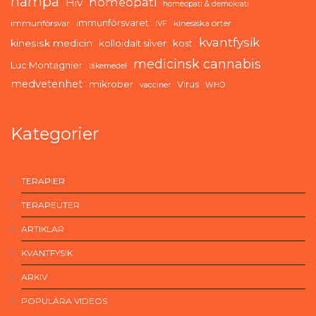
hampa
homeopati
Hiv
homeopati & demokrati
immunförsvaret
immunförsvar
kinesiska örter
IVF
kvantfysik
kinesisk medicin
kolloidalt silver
kost
medicinsk cannabis
Luc Montagnier
läkemedel
medvetenhet
mikrober
Virus
vacciner
WHO
Kategorier
TERAPIER
TERAPEUTER
ARTIKLAR
KVANTFYSIK
ARKIV
POPULÄRA VIDEOS