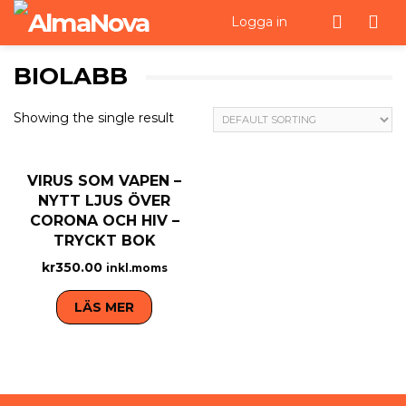
Men
Logga in
BIOLABB
Showing the single result
VIRUS SOM VAPEN –
NYTT LJUS ÖVER
CORONA OCH HIV –
TRYCKT BOK
kr
350.00
inkl.moms
LÄS MER