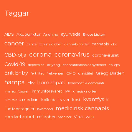
Taggar
ayurveda
AIDS
Akupunktur
Andning
Bruce Lipton
cancer
cannabis
cancer och mikrober
cannabinoider
cbd
corona
coronavirus
CBD-olja
coronaviruset
Covid-19
dr yang
depression
endocannabinoida systemet
epilepsi
Erik Enby
Gregg Braden
fertilitet
frekvenser
GMO
graviditet
hampa
homeopati
Hiv
homeopati & demokrati
immunförsvaret
immunförsvar
kinesiska örter
IVF
kvantfysik
kinesisk medicin
kolloidalt silver
kost
medicinsk cannabis
Luc Montagnier
läkemedel
medvetenhet
mikrober
Virus
vacciner
WHO