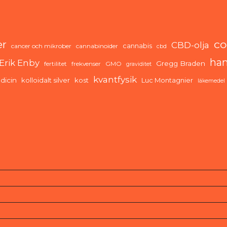
co
er
CBD-olja
cannabis
cancer och mikrober
cannabinoider
cbd
ha
Erik Enby
Gregg Braden
fertilitet
frekvenser
GMO
graviditet
kvantfysik
dicin
kolloidalt silver
kost
Luc Montagnier
läkemedel