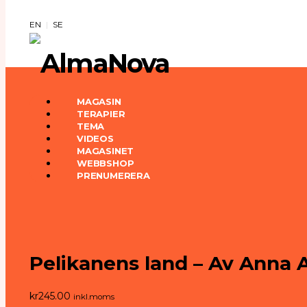
EN
SE
MAGASIN
TERAPIER
TEMA
VIDEOS
MAGASINET
WEBBSHOP
PRENUMERERA
Pelikanens land – Av Anna 
kr
245.00
inkl.moms