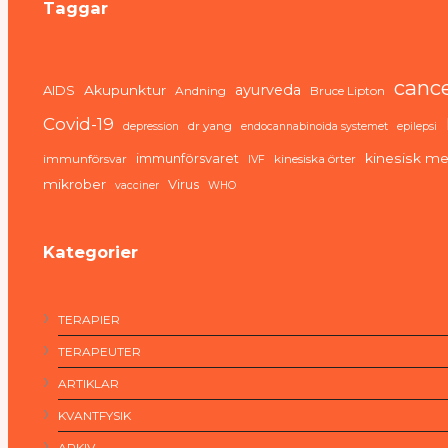
Taggar
canc
ayurveda
AIDS
Akupunktur
Andning
Bruce Lipton
Covid-19
dr yang
depression
endocannabinoida systemet
epilepsi
immunförsvaret
kinesisk me
immunförsvar
kinesiska örter
IVF
mikrober
Virus
vacciner
WHO
Kategorier
TERAPIER
TERAPEUTER
ARTIKLAR
KVANTFYSIK
ARKIV