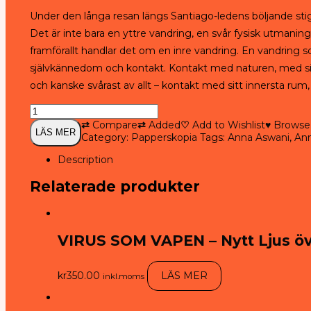
Under den långa resan längs Santiago-ledens böljande stiga
Det är inte bara en yttre vandring, en svår fysisk utmanin
framförallt handlar det om en inre vandring. En vandrin
självkännedom och kontakt. Kontakt med naturen, med sig
och kanske svårast av allt – kontakt med sitt innersta rum,
Pelikanens
land
⇄
Compare
⇄
Added
♡
Add to Wishlist
♥
Browse 
LÄS MER
-
Category:
Papperskopia
Tags:
Anna Aswani
,
An
Av
Anna
Description
Aswani
Relaterade produkter
(Böhlmark)
quantity
VIRUS SOM VAPEN – Nytt Ljus öv
kr
350.00
LÄS MER
inkl.moms