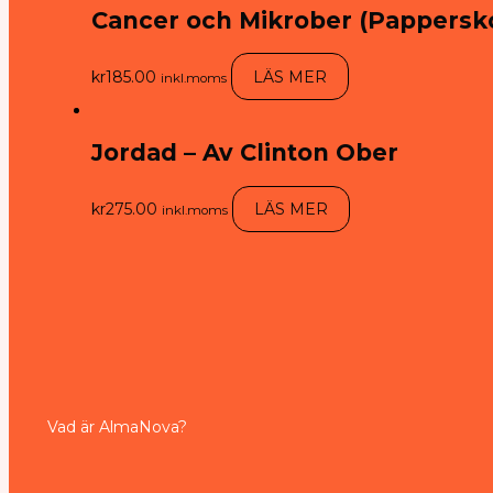
Cancer och Mikrober (Pappersk
kr
185.00
LÄS MER
inkl.moms
Jordad – Av Clinton Ober
kr
275.00
LÄS MER
inkl.moms
Vad är AlmaNova?