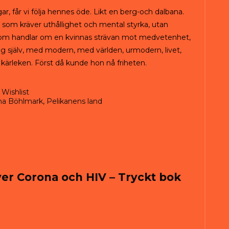
r, får vi följa hennes öde. Likt en berg-och dalbana.
g som kräver uthållighet och mental styrka, utan
g som handlar om en kvinnas strävan mot medvetenhet,
 själv, med modern, med världen, urmodern, livet,
 kärleken. Först då kunde hon nå friheten.
Wishlist
na Böhlmark
,
Pelikanens land
er Corona och HIV – Tryckt bok