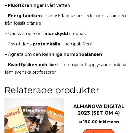
–
Fluorföreningar
i vårt vatten
–
Energifabriken
– svensk fabrik som leder omställningen
från fossilt bränsle
– Dansk studie om
munskydd
stoppas
– Framtidens
proteinkälla
– hampabiffen!
– Agneta om den
kvinnliga hormonbalansen
–
Kvantfysiken och livet
– en mycket upplysande bok av
fem svenska professorer
Relaterade produkter
ALMANOVA DIGITAL
2023 (SET OM 4)
kr
190.00
inkl.moms