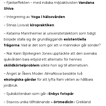
– Fjärilseffekten – med indiska miljöaktivisten
Vandana
Shiva
– Integrering av
Yoga i hälsovården
– Stinas Livsval
: kiropraktiken
– Katarina Mannheimer är universitetslektorn som tidigt
började ställa sig de grundläggande
existentiella
frågorna
: Vad är det som gör att vi människor går sönder?
– När Karin Björkegren Jones upptäckte att den svenska
sjukvården bara erbjöd ett alternativ för hennes
sköldkörtelproblem
sökte hon sig till alternativen.
– Änget är Åkers Moder: AlmaNova besökte två
ekologiska gårdar
för att lyfta fram vikten av hållbara
jordbruk.
– Sjuksköterskan som går i
Enbys fotspår
– Stavros unika tillfrisknande
– örtmedicin
i Grekland