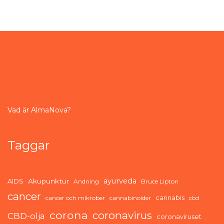
Vad är AlmaNova?
Taggar
ayurveda
AIDS
Akupunktur
Andning
Bruce Lipton
cancer
cannabis
cancer och mikrober
cannabinoider
cbd
corona
coronavirus
CBD-olja
coronaviruset