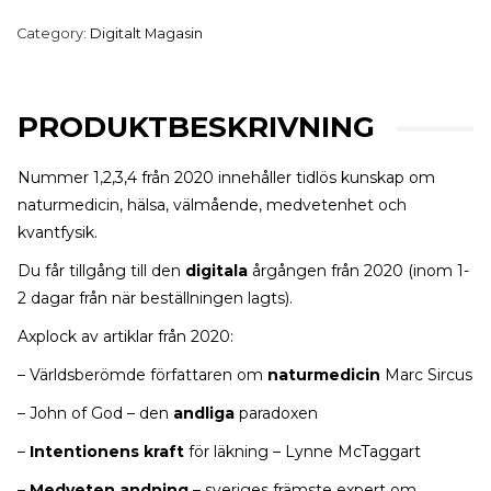
4
quantity
Category:
Digitalt Magasin
PRODUKTBESKRIVNING
Nummer 1,2,3,4 från 2020 innehåller tidlös kunskap om
naturmedicin, hälsa, välmående, medvetenhet och
kvantfysik.
Du får tillgång till den
digitala
årgången från 2020 (inom 1-
2 dagar från när beställningen lagts).
Axplock av artiklar från 2020:
– Världsberömde författaren om
naturmedicin
Marc Sircus
– John of God – den
andliga
paradoxen
–
Intentionens kraft
för läkning – Lynne McTaggart
–
Medveten andning
– sveriges främste expert om