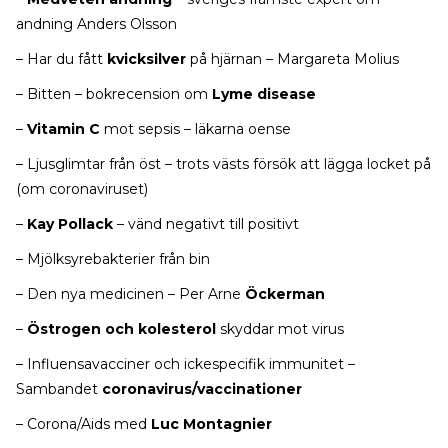
andning Anders Olsson
– Har du fått
kvicksilver
på hjärnan – Margareta Molius
– Bitten – bokrecension om
Lyme disease
–
Vitamin C
mot sepsis – läkarna oense
– Ljusglimtar från öst – trots västs försök att lägga locket på
(om coronaviruset)
–
Kay Pollack
– vänd negativt till positivt
– Mjölksyrebakterier från bin
– Den nya medicinen – Per Arne
Öckerman
–
Östrogen och kolesterol
skyddar mot virus
– Influensavacciner och ickespecifik immunitet –
Sambandet
coronavirus/vaccinationer
– Corona/Aids med
Luc Montagnier