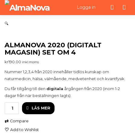
Men
Logga in
🔍
ALMANOVA 2020 (DIGITALT
MAGASIN) SET OM 4
kr
190.00
inkl.moms
Nummer 1,2,3,4 från 2020 innehåller tidlös kunskap om
naturmedicin, hälsa, välmående, medvetenhet och kvantfysik.
Du får tillgång till den
digitala
årgången från 2020 (inom 1-2
dagar från när beställningen lagts).
AlmaNova
LÄS MER
2020
(Digitalt
⇄
Magasin)
Compare
Set
♡
Add to Wishlist
om