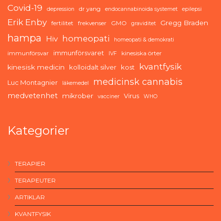
Covid-19
dr yang
depression
endocannabinoida systemet
epilepsi
Erik Enby
Gregg Braden
fertilitet
frekvenser
GMO
graviditet
hampa
homeopati
Hiv
homeopati & demokrati
immunförsvaret
immunförsvar
kinesiska örter
IVF
kvantfysik
kinesisk medicin
kolloidalt silver
kost
medicinsk cannabis
Luc Montagnier
läkemedel
medvetenhet
mikrober
Virus
vacciner
WHO
Kategorier
TERAPIER
TERAPEUTER
ARTIKLAR
KVANTFYSIK