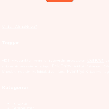
Vad är AlmaNova?
Taggar
cancer
ayurveda
AIDS
Akupunktur
Andning
Bruce Lipton
ca
Erik Enby
fertilitet
frekvenser
GM
endocannabinoida systemet
epilepsi
kvantfysik
kinesisk medicin
kolloidalt silver
kost
Luc Montag
Kategorier
Terapier
Terapeuter