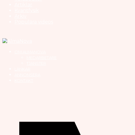
Artiklar
Kvantfysik
Arkiv
Populära videos
OM ALMANOVA
MEDARBETARE
TJÄNSTER
LÄNKAR
ANNONSERA
KONTAKT