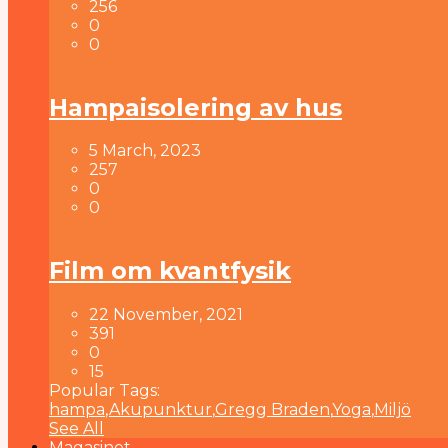
256
0
0
Hampaisolering av hus
5 March, 2023
257
0
0
Film om kvantfysik
22 November, 2021
391
0
15
Popular Tags:
hampa
,
Akupunktur
,
Gregg Braden
,
Yoga
,
Miljö
See All
Magasinet