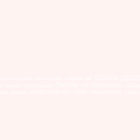
coro
CBD-olja
cannabis
ncer och mikrober
cannabinoider
cbd
hampa
homeopati
Hiv
Gregg Braden
O
graviditet
homeopat
medicinsk cannabis
medvetenhet
nier
mikrob
läkemedel