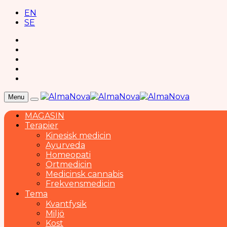
EN
SE
Menu
MAGASIN
Terapier
Kinesisk medicin
Ayurveda
Homeopati
Örtmedicin
Medicinsk cannabis
Frekvensmedicin
Tema
Kvantfysik
Miljö
Kost