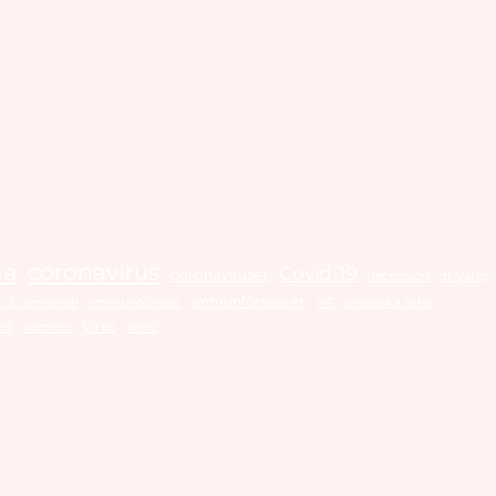
na
coronavirus
Covid-19
coronaviruset
dr yang
depression
immunförsvaret
immunförsvar
kinesiska örter
i & demokrati
IVF
er
Virus
vacciner
WHO