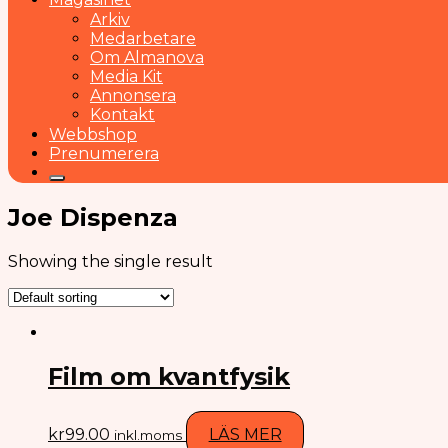
Arkiv
Medarbetare
Om Almanova
Media Kit
Annonsera
Kontakt
Webbshop
Prenumerera
Joe Dispenza
Showing the single result
Film om kvantfysik
kr
99.00
LÄS MER
inkl.moms