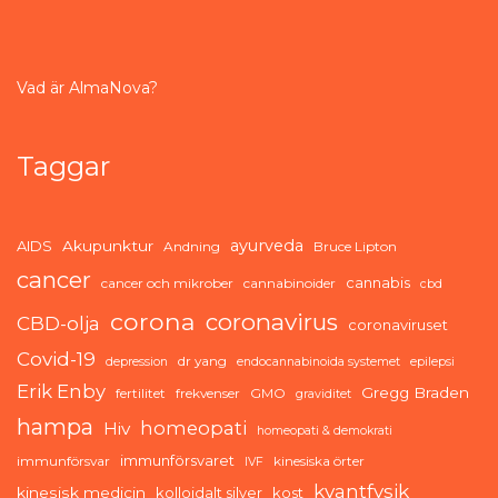
Vad är AlmaNova?
Taggar
ayurveda
AIDS
Akupunktur
Andning
Bruce Lipton
cancer
cannabis
cancer och mikrober
cannabinoider
cbd
corona
coronavirus
CBD-olja
coronaviruset
Covid-19
dr yang
depression
endocannabinoida systemet
epilepsi
Erik Enby
Gregg Braden
fertilitet
frekvenser
GMO
graviditet
hampa
homeopati
Hiv
homeopati & demokrati
immunförsvaret
immunförsvar
kinesiska örter
IVF
kvantfysik
kinesisk medicin
kolloidalt silver
kost