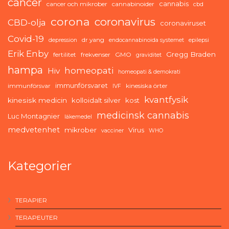
cancer
cannabis
cancer och mikrober
cannabinoider
cbd
corona
coronavirus
CBD-olja
coronaviruset
Covid-19
dr yang
depression
endocannabinoida systemet
epilepsi
Erik Enby
Gregg Braden
fertilitet
frekvenser
GMO
graviditet
hampa
homeopati
Hiv
homeopati & demokrati
immunförsvaret
immunförsvar
kinesiska örter
IVF
kvantfysik
kinesisk medicin
kolloidalt silver
kost
medicinsk cannabis
Luc Montagnier
läkemedel
medvetenhet
mikrober
Virus
vacciner
WHO
Kategorier
TERAPIER
TERAPEUTER