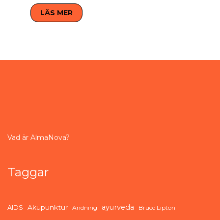
LÄS MER
Vad är AlmaNova?
Taggar
ayurveda
AIDS
Akupunktur
Andning
Bruce Lipton